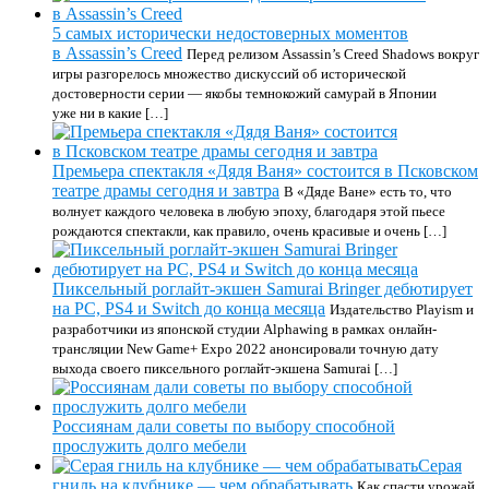
5 самых исторически недостоверных моментов
в Assassin’s Creed
Перед релизом Assassin’s Creed Shadows вокруг
игры разгорелось множество дискуссий об исторической
достоверности серии — якобы темнокожий самурай в Японии
уже ни в какие […]
Премьера спектакля «Дядя Ваня» состоится в Псковском
театре драмы сегодня и завтра
В «Дяде Ване» есть то, что
волнует каждого человека в любую эпоху, благодаря этой пьесе
рождаются спектакли, как правило, очень красивые и очень […]
Пиксельный роглайт-экшен Samurai Bringer дебютирует
на PC, PS4 и Switch до конца месяца
Издательство Playism и
разработчики из японской студии Alphawing в рамках онлайн-
трансляции New Game+ Expo 2022 анонсировали точную дату
выхода своего пиксельного роглайт-экшена Samurai […]
Россиянам дали советы по выбору способной
прослужить долго мебели
Серая
гниль на клубнике — чем обрабатывать
Как спасти урожай.