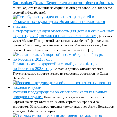
Биография Джима Керри: личная жизнь, фото и фильмы
Жизнь одного из лучших комедийных актеров вовсе не была всегда
веселой и беззаботной.
Петербуржец увидел опасность для детей в обнаженных
скульптурах Эрмитажа и пожаловался властям
Директор
музея Михаил Пиотровский рассказал о жалобе из "официальных
органов" по поводу негативного влияния обнаженных статуй на
детей. Позже в Эрмитаже объяснили, что жалобу в […]
Названы самый дорогой и самый дешевый туры
по России в 2023 году
Согласно данным онлайн-сервиса
Travelata, самое дорогое летнее путешествие состоится из Санкт-
Петербурга.
Россиян предупредили об опасности частых ночных
походов в туалет
Ночные походы в туалет часто являются
нормой, но могут быть и признаком серьезных проблем со
здоровьем. Об этом предупредил уролог-андролог Артур Богатырев
в беседе с Life. ru. Богатырев […]