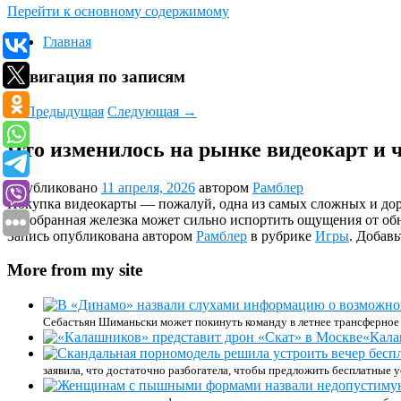
Перейти к основному содержимому
Главная
Навигация по записям
←
Предыдущая
Следующая
→
Что изменилось на рынке видеокарт и ч
Опубликовано
11 апреля, 2026
автором
Рамблер
Покупка видеокарты — пожалуй, одна из самых сложных и до
подобранная железка может сильно испортить ощущения от об
Запись опубликована автором
Рамблер
в рубрике
Игры
. Добавь
More from my site
Себастьян Шиманьски может покинуть команду в летнее трансферное 
«Кала
заявила, что достаточно разбогатела, чтобы предложить бесплатные ус