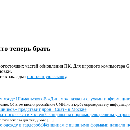
то теперь брать
рогостоящих частей обновления ПК. Для игрового компьютера 
новки.
те в закладки
постоянную ссылку
.
В «Динамо» назвали слухами информацию
окно. Об этом писали российские СМИ, но в клубе опровергли эту информаци
шников» представит дрон «Скат» в Москве
Скандальная порномодель решила устроить
луги эскорта для тех, у кого […]
Женщинам с пышными формами назвали не