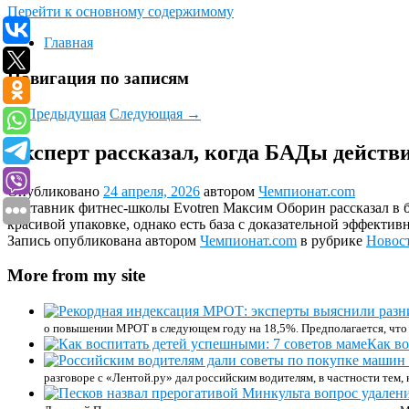
Перейти к основному содержимому
Главная
Навигация по записям
←
Предыдущая
Следующая
→
Эксперт рассказал, когда БАДы действ
Опубликовано
24 апреля, 2026
автором
Чемпионат.com
Наставник фитнес-школы Evotren Максим Оборин рассказал в бе
красивой упаковке, однако есть база с доказательной эффект
Запись опубликована автором
Чемпионат.com
в рубрике
Новос
More from my site
о повышении МРОТ в следующем году на 18,5%. Предполагается, что
Как во
разговоре с «Лентой.ру» дал российским водителям, в частности тем,