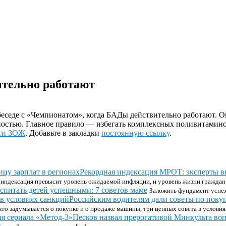
ительно работают
седе с «Чемпионатом», когда БАДы действительно работают. Он 
ивностью. Главное правило — избегать комплексных поливитамин
ти ЗОЖ
. Добавьте в закладки
постоянную ссылку
.
Рекордная индексация МРОТ: эксперты в
 индексация превысит уровень ожидаемой инфляции, и уровень жизни граждан
спитать детей успешными: 7 советов маме
Заложить фундамент успех
Российским водителям дали советы по поку
 кто задумывается о покупке и о продаже машины, три ценных совета в условия
Песков назвал прерогативой Минкульта воп