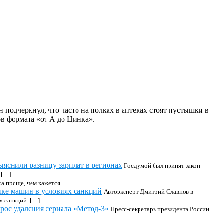
подчеркнул, что часто на полках в аптеках стоят пустышки в
ов формата «от А до Цинка».
ыяснили разницу зарплат в регионах
Госдумой был принят закон
 […]
а проще, чем кажется.
пке машин в условиях санкций
Автоэксперт Дмитрий Славнов в
х санкций. […]
рос удаления сериала «Метод-3»
Пресс-секретарь президента России