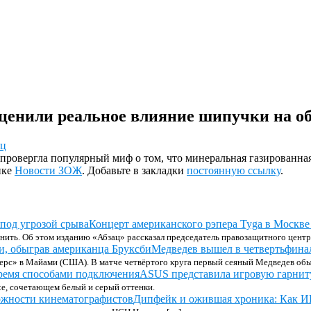
оценили реальное влияние шипучки на о
ец
ровергла популярный миф о том, что минеральная газированная
ике
Новости ЗОЖ
. Добавьте в закладки
постоянную ссылку
.
Концерт американского рэпера Tyga в Москве 
нить. Об этом изданию «Абзац» рассказал председатель правозащитного цент
Медведев вышел в четвертьфина
ерс» в Майами (США). В матче четвёртого круга первый сеяный Медведев обы
ASUS представила игровую гарниту
te, сочетающем белый и серый оттенки.
Дипфейк и ожившая хроника: Как И