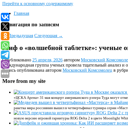
Перейти к основному содержимому
Главная
Навигация по записям
←
Предыдущая
Следующая
→
Миф о «волшебной таблетке»: ученые 
Опубликовано
25 апреля, 2026
автором
Московский Комсомол
Международная группа ученых провела тщательный анализ и оп
Запись опубликована автором
Московский Комсомолец
в рубр
More from my site
«ЦСКА Арена» 31 мая концерт американского рэпера Tyga могут отме
ракетка мира россиянин вышел в четвертьфинал турнира серии «Маст
новую версию игровой гарнитуры ROG Delta 2 в цвете Moonlight Whi