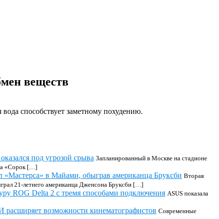
бмен веществ
 вода способствует заметному похудению.
оказался под угрозой срыва
Запланированный в Москве на стадионе
ра «Сорок […]
л «Мастерса» в Майами, обыграв американца Бруксби
Вторая
грал 21-летнего американца Дженсона Бруксби […]
ру ROG Delta 2 с тремя способами подключения
ASUS показала
И расширяет возможности кинематографистов
Современные