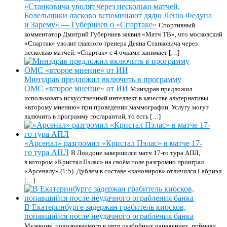
«Станковича уволят через несколько матчей.
Болельщики ласково вспоминают дядю Леню Федуна
и Зарему» — Губерниев о «Спартаке»
Спортивный
комментатор Дмитрий Губерниев заявил «Матч ТВ», что московский
«Спартак» уволит главного тренера Деяна Станковича через
несколько матчей. «Спартак» с 4 очками занимает […]
Минздрав предложил включить в программу
ОМС «второе мнение» от ИИ
Минздрав предложил
использовать искусственный интеллект в качестве альтернативы
«второму мнению» при проведении маммографии. Услугу могут
включить в программу госгарантий, то есть […]
«Арсенал» разгромил «Кристал Пэлас» в матче 17-
го тура АПЛ
В Лондоне завершился матч 17-го тура АПЛ,
в котором «Кристал Пэлас» на своём поле разгромно проиграл
«Арсеналу» (1:5). Дублем в составе «канониров» отличился Габриэл
[…]
В Екатеринбурге задержан грабитель киосков,
попавшийся после неудачного ограбления банка
Мужчину, подозреваемого в пяти разбойных нападениях, поймали