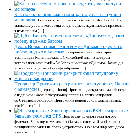
Как по состоянию кожи понять, что у вас наступила
менопауза
По мнению экспертов из компании Absolute Collagen,
снижение уровня эстрогена в период менопаузы может привести
к изменениям […]
Дубль Волкова помог минскому «Динамо» одержать
победу над «Ак Барсом»
Завершился матч регулярного
чемпионата Континентальной хоккейной лиги, в котором
встречались казанский «Ак Барс» и минское «Динамо». Команды
играли на стадионе «Татнефть-Арена» […]
Продюсер Пригожин раскритиковал татуировку Наргиз
с Бандерой
Продюсер Иосиф Пригожин раскритиковал в беседе
с изданием «Абзац» татуировку певицы Наргиз Закировой
со Степаном Бандерой. Пригожин в нецензурной форме заявил,
что Наргиз […]
На смартфонах
Samsung сломался GPS
Некоторые пользователи нового
флагмана Samsung отметили проблемы с системой глобального
позиционирования на своих устройствах. Об этом нидерландское
издание […]