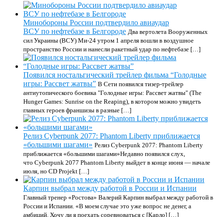
Минобороны России подтвердило авиаудар
ВСУ по нефтебазе в Белгороде
Два вертолета Вооруженных
сил Украины (ВСУ) Ми-24 утром 1 апреля вошли в воздушное
пространство России и нанесли ракетный удар по нефтебазе […]
Появился ностальгический трейлер фильма “Голодные
игры: Рассвет жатвы”
В Сети появился тизер-трейлер
антиутопического боевика "Голодные игры: Рассвет жатвы" (The
Hunger Games: Sunrise on the Reaping), в котором можно увидеть
главных героев франшизы в разные […]
Релиз Cyberpunk 2077: Phantom Liberty приближается
«большими шагами»
Релиз Cyberpunk 2077: Phantom Liberty
приближается «большими шагами»Недавно появился слух,
что Cyberpunk 2077 Phantom Liberty выйдет в конце июня — начале
июля, но CD Projekt […]
Карпин выбрал между работой в России и Испании
Главный тренер «Ростова» Валерий Карпин выбрал между работой в
России и Испании. «В моем случае это уже вопрос не денег, а
амбиций. Хочу ли я поехать соревноваться с [Карло] […]