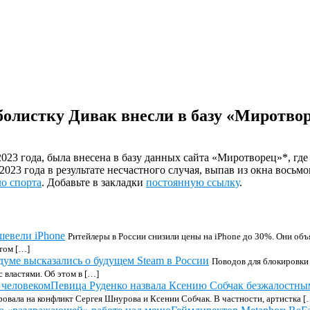
болистку Дивак внесли в базу «Миротво
2023 года, была внесена в базу данных сайта «Миротворец»*, г
023 года в результате несчастного случая, выпав из окна восьмо
о спорта
. Добавьте в закладки
постоянную ссылку
.
шевели iPhone
Ритейлеры в России снизили цены на iPhone до 30%. Они об
том […]
думе высказались о будущем Steam в России
Поводов для блокировки 
 властями. Об этом в […]
Певица Руденко назвала Ксению Собчак безжалостны
овала на конфликт Сергея Шнурова и Ксении Собчак. В частности, артистка [