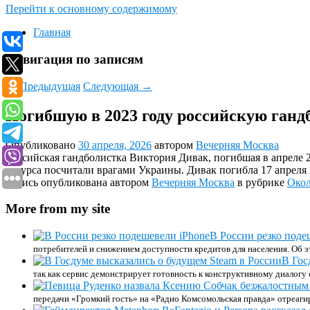
Перейти к основному содержимому
Главная
Навигация по записям
←
Предыдущая
Следующая
→
Погибшую в 2023 году российскую ганд
Опубликовано
30 апреля, 2026
автором
Вечерняя Москва
Российская гандболистка Виктория Дивак, погибшая в апреле 
ресурса посчитали врагами Украины. Дивак погибла 17 апреля 2
Запись опубликована автором
Вечерняя Москва
в рубрике
Окол
More from my site
В России резко поде
потребителей и снижением доступности кредитов для населения. Об э
В Гос
так как сервис демонстрирует готовность к конструктивному диалогу с
передачи «Громкий гость» на «Радио Комсомольская правда» отреагир