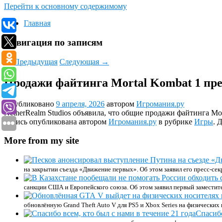
Перейти к основному содержимому
Главная
Навигация по записям
←
Предыдущая
Следующая
→
Продажи файтинга Mortal Kombat 1 пр
Опубликовано
9 апреля, 2026
автором
Игромания.ру
NetherRealm Studios объявила, что общие продажи файтинга Mo
Запись опубликована автором
Игромания.ру
в рубрике
Игры
. 
More from my site
на закрытии съезда «Движение первых». Об этом заявил его пресс-сек
санкции США и Европейского союза. Об этом заявил первый заместит
обновлённую Grand Theft Auto V для PS5 и Xbox Series на физических 
Спасибо