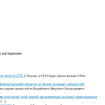
и наглядными.
се дело в GTA 6
Похоже, в GTA 6 будет играть музыка T-Pain.
енинградской области осужден за кражу ценностей
х в краже ценностей из Валдайского Иверского Богородицкого
иян посетили этой зимой заснеженные склоны горнолыжных
 […]