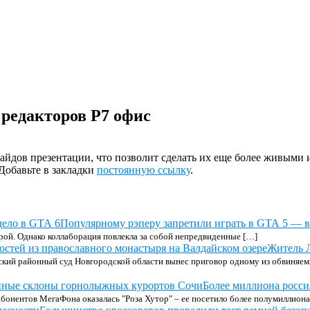
редакторов Р7 офис
айдов презентации, что позволит сделать их еще более живыми 
 Добавьте в закладки
постоянную ссылку
.
Популярному рэперу запретили играть в GTA 5 — в
грой. Однако коллаборация повлекла за собой непредвиденные […]
Житель Л
кий районный суд Новгородской области вынес приговор одному из обвиняемы
Более миллиона росс
онентов МегаФона оказалась "Роза Хутор" – ее посетило более полумиллиона