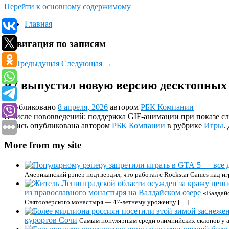
Перейти к основному содержимому
Главная
Навигация по записям
←
Предыдущая
Следующая
→
Р7 выпустил новую версию десктопных 
Опубликовано
8 апреля, 2026
автором
РБК Компании
В числе нововведений: поддержка GIF-анимации при показе сл
Запись опубликована автором
РБК Компании
в рубрике
Игры
.
More from my site
Американский рэпер подтвердил, что работал с Rockstar Games над и
из православного монастыря на Валдайском озере
«Валдайс
Святоозерского монастыря — 47-летнему уроженцу […]
курортов Сочи
Самым популярным среди олимпийских склонов у аб