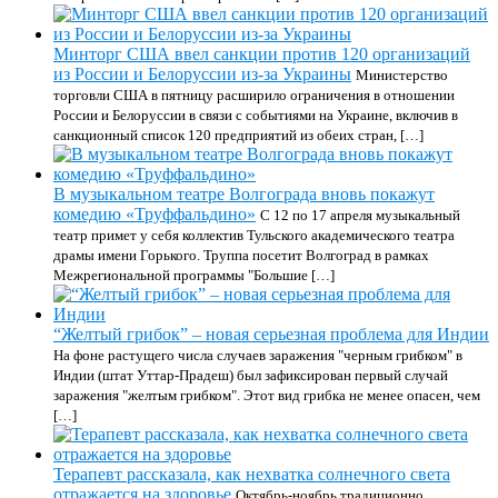
Минторг США ввел санкции против 120 организаций
из России и Белоруссии из-за Украины
Министерство
торговли США в пятницу расширило ограничения в отношении
России и Белоруссии в связи с событиями на Украине, включив в
санкционный список 120 предприятий из обеих стран, […]
В музыкальном театре Волгограда вновь покажут
комедию «Труффальдино»
С 12 по 17 апреля музыкальный
театр примет у себя коллектив Тульского академического театра
драмы имени Горького. Труппа посетит Волгоград в рамках
Межрегиональной программы "Большие […]
“Желтый грибок” – новая серьезная проблема для Индии
На фоне растущего числа случаев заражения "черным грибком" в
Индии (штат Уттар-Прадеш) был зафиксирован первый случай
заражения "желтым грибком". Этот вид грибка не менее опасен, чем
[…]
Терапевт рассказала, как нехватка солнечного света
отражается на здоровье
Октябрь-ноябрь традиционно