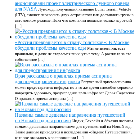
анонсировали проект электрического лунного ровера
для NASA
Луноход, получивший название Lunar Terrain Vehicle
(LTV), сможет перевозить двух астронавтов или доставлять грузы в
автономном режиме. Пока что компании показали только короткий
[…]
«Россия превращается в страну толстяков»: В Москве
обсудили проблемы качества еды
Мы не знаем, как есть
правильно, и даже не стараемся вникнуть в тему. А расплата за это —
собственное […]
Врач рассказала о правилах приема аспирина
для предотвращения инфаркта
Регулярный прием аспирина
может предотвратить инфаркт, но в то же время способен серьезно
навредить здоровью, предупредила врач-нефролог Дарья Садовская.
О правилах приема аспирина […]
Названы самые дешевые направления путешествий
на Новый год для россиян
Индия, Бахрейн и Абхазия названы
самыми дешевыми направлениями для путешествий на Новый год.
Такие данные приводятся в исследовании «Яндекс Путешествий»,
которое оказалось в распоряжении […]