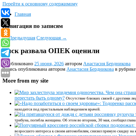
Перейти к основному содержимому
Главная
Навигация по записям
←
Предыдущая
Следующая
→
Риск развала ОПЕК оценили
Опубликовано
25 июня, 2026
автором
Анастасия Бердникова
Запись опубликована автором
Анастасия Бердникова
в рубрик
More from my site
перестать быть одному?
Отсутствие близких связей с другими лю
находится под пристальным наблюдением врачей.
трибуна, погибла женщина. Об этом во вторник, 30 мая, сообщил гла
возросшего интереса к своим автомобилям, снизил прямую скидку на к