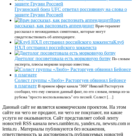
Грузинский боец UFC ответил россиянину на слова о
защите Грузии Россией
Врач
рассказал, как распознать аппендицит
Врач-терапевт
рассказал о неожиданных симптомах, которые могут
свидетельствовать об аппендиците.
Клуб
НХЛ отстранил российского хоккеиста
Диетолог посоветовала есть морковную ботву
По словам
эксперта, плюсы моркови хорошо известны.
Солист группы «Любэ» Расторгуев обвинил Бейонсе
в плагиате
В прямом эфире канала "360" Николай Расторгуев
сообщил, что ему смешон данный факт, по его словам, певица из-за
рубежа "просто воспользовалась" его песней. Солист […]
Данный сайт не является коммерческим проектом. На этом
сайте ни чего не продают, ни чего не покупают, ни какие
услуги не оказываются. Сайт представляет собой ленту
новостей RSS канала news.rambler.ru, yandex.ru, newsru.com и
lenta.ru . Материалы публикуются без искажения,
ответственность за достоверность публикуемых новостей