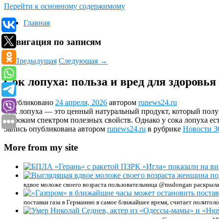
Перейти к основному содержимому
Главная
Навигация по записям
←
Предыдущая
Следующая
→
Сок лопуха: польза и вред для здоровья
Опубликовано
24 апреля, 2026
автором
runews24.ru
Сок лопуха — это ценный натуральный продукт, который получа
широким спектром полезных свойств. Однако у сока лопуха ес
Запись опубликована автором
runews24.ru
в рубрике
Новости 
More from my site
вдвое моложе своего возраста пользовательница @msdongan раскрыла
поставки газа в Германию в самое ближайшее время, считает политоло