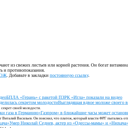
ют из свежих листьев или корней растения. Он богат витаминам
ть и противопоказания.
ЗОЖ
. Добавьте в закладки
постоянную ссылку
.
БПЛА «Герань» с ракетой ПЗРК «Игла» показали на видео
Выглядящая вдвое моложе своего в
 секрет своей молодости.
«Газпром» в ближайшие часы может останови
г Виталий Васильев. Он пояснил, что платеж, который власти ФРГ пытались от
Умер Николай Седнев, актер из «Одессы-мамы» и «Нюхача