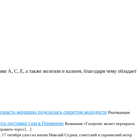
и A, C, E, а также железом и калием, благодаря чему обладает
озраста женщина поделилась секретом молодости
Выглядящая
ть поставки газа в Германию
Компания «Газпром» может перекрыть
править через […]
»
17 октября ушел из жизни Николай Седнев, советский и украинский актер