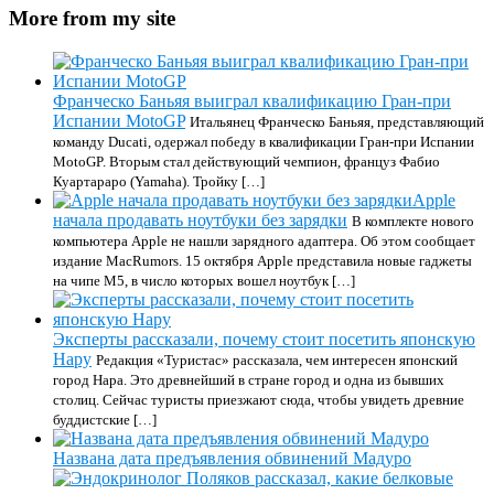
More from my site
Франческо Баньяя выиграл квалификацию Гран-при
Испании MotoGP
Итальянец Франческо Баньяя, представляющий
команду Ducati, одержал победу в квалификации Гран-при Испании
MotoGP. Вторым стал действующий чемпион, француз Фабио
Куартараро (Yamaha). Тройку […]
Apple
начала продавать ноутбуки без зарядки
В комплекте нового
компьютера Apple не нашли зарядного адаптера. Об этом сообщает
издание MacRumors. 15 октября Apple представила новые гаджеты
на чипе M5, в число которых вошел ноутбук […]
Эксперты рассказали, почему стоит посетить японскую
Нару
Редакция «Туристас» рассказала, чем интересен японский
город Нара. Это древнейший в стране город и одна из бывших
столиц. Сейчас туристы приезжают сюда, чтобы увидеть древние
буддистские […]
Названа дата предъявления обвинений Мадуро