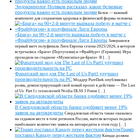
Эндокринолог Поляков рассказал, какие белковые
продукты важно есть пожилым людям
Белок — важный
компонент для сохранения здоровья и физической формы человека.
«Брага» на 90+2-й минуте вырвала победу в матче с
«Фрайбургом» в полуфинале Лиги Европы
Завершился
первый матч полуфинала Лиги Европы сезона-2025/2026, в котором
встречались «Брага» (Португалия) и «Фрайбург» (Германия). Игра
проходила на стадионе «Мунисипал-ди-Брага». В […]
Фанатский мод для The Last of Us Part1 улучшил
производительность на PC
Моддер PureDark опубликовал
ролик, демонстрирующий свой новый проект в действии — The Last
of Us: Part I с технологией Nvidia DLSS 3 Frame […]
В Свердловской области банки одобряют менее 19%
заявок на автокредиты
Свердловская область также оказалась
на седьмом месте в топе регионов России, жители которых подали
наибольшее количество заявок на автокредиты в этом году […]
Трамп
поставил Канаду перед жестким фактом
Канада должна