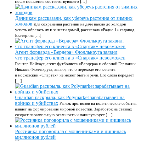
после появления соответствующего […]
Дачникам рассказали, как уберечь растения от зимних
холодов
Для сохранения растений на даче важно до холодов
успеть обрезать их и занести домой, рассказала «Радио 1» садовод
Екатерина […]
Агент форварда «Вердера» Фюллькруга заявил,
что трансфер его клиента в «Спартак» невозможен
Гюнтер Нойхаус, агент футболиста «Вердера» и сборной Германии
Никласа Фюллькруга, заявил, что о переходе его клиента
в московский «Спартак» не может быть и речи. Его слова передает
[…]
Guardian раскрыла, как Polymarket зарабатывает на
войнах и убийствах
Рынок прогнозов на политические события
влияет на формирование мировой повестки. Заработок на ставках
создает параллельную реальность и манипулирует […]
Россиянка поговорила с мошенниками и лишилась
миллионов рублей