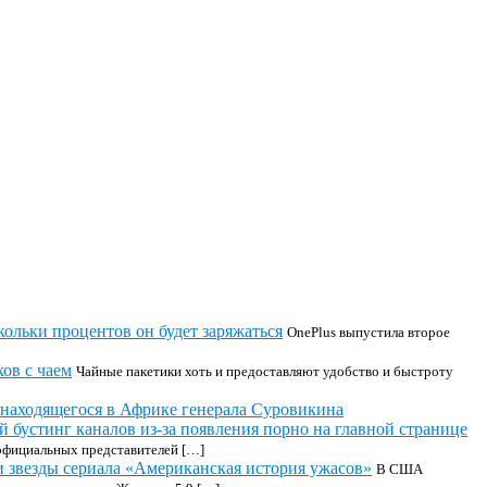
кольки процентов он будет заряжаться
OnePlus выпустила второе
ов с чаем
Чайные пакетики хоть и предоставляют удобство и быстроту
 находящегося в Африке генерала Суровикина
 бустинг каналов из-за появления порно на главной странице
 официальных представителей […]
 звезды сериала «Американская история ужасов»
В США