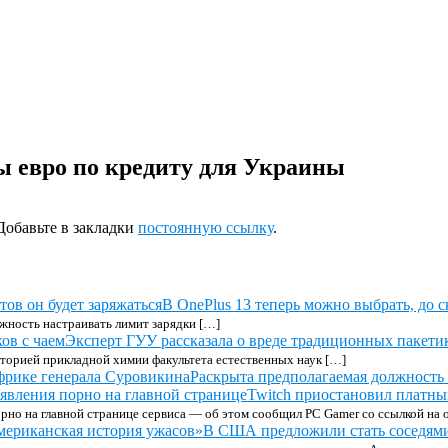
ы евро по кредиту для Украины
 Добавьте в закладки
постоянную ссылку
.
В OnePlus 13 теперь можно выбрать, до с
ожность настраивать лимит зарядки […]
Эксперт ГУУ рассказала о вреде традиционных пакетик
аторией прикладной химии факультета естественных наук […]
Раскрыта предполагаемая должность
Twitch приостановил платный
орно на главной странице сервиса — об этом сообщил PC Gamer со ссылкой на
В США предложили стать соседями