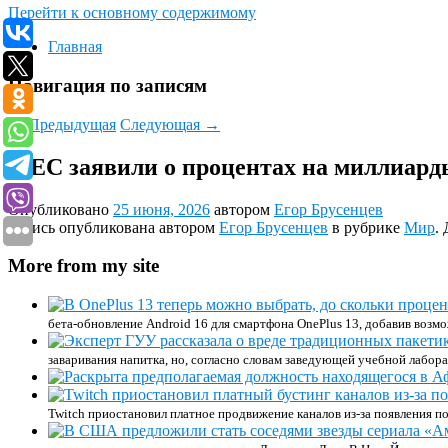
Перейти к основному содержимому
Главная
Навигация по записям
←
Предыдущая
Следующая
→
В ЕС заявили о процентах на миллиард
Опубликовано
25 июня, 2026
автором
Егор Брусенцев
Запись опубликована автором
Егор Брусенцев
в рубрике
Мир
.
More from my site
бета-обновление Android 16 для смартфона OnePlus 13, добавив возм
заваривания напитка, но, согласно словам заведующей учебной лабор
Twitch приостановил платное продвижение каналов из-за появления п