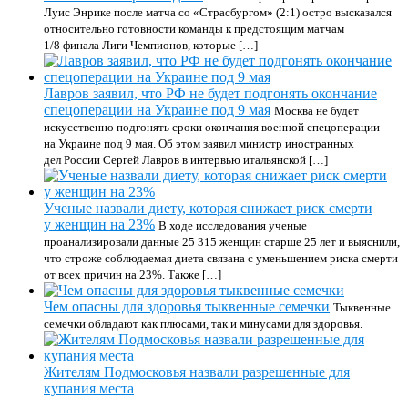
Луис Энрике после матча со «Страсбургом» (2:1) остро высказался
относительно готовности команды к предстоящим матчам
1/8 финала Лиги Чемпионов, которые […]
Лавров заявил, что РФ не будет подгонять окончание
спецоперации на Украине под 9 мая
Москва не будет
искусственно подгонять сроки окончания военной спецоперации
на Украине под 9 мая. Об этом заявил министр иностранных
дел России Сергей Лавров в интервью итальянской […]
Ученые назвали диету, которая снижает риск смерти
у женщин на 23%
В ходе исследования ученые
проанализировали данные 25 315 женщин старше 25 лет и выяснили,
что строже соблюдаемая диета связана с уменьшением риска смерти
от всех причин на 23%. Также […]
Чем опасны для здоровья тыквенные семечки
Тыквенные
семечки обладают как плюсами, так и минусами для здоровья.
Жителям Подмосковья назвали разрешенные для
купания места