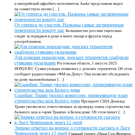
и нигерийский афробитс-исполнитель Asake представили видео
на совместную песню […]
От герпеса до глистов. Названы самые загрязненные
поверхности вокруг нас
Большинство россиян тщательно
следят за порядком в доме и моют овощи и фрукты перед
употреблением.
Для помощи инвалидам: донских терапевтов снабдили
сумками-укладками
Ростовская область, 1 августа 2025.
DON24.RU. Сумка-укладка появилась у донских терапевтов. Об этом
сообщает радиостанция «ФМ-на Дону». Она позволит обследовать
на дому маломобильных […]
Guardian: Трамп уволил комиссию, проверявшую план
строительства зала Белого дома
Президент США Дональд
Трамп уволил всех ответственных за проверку плана строительства
бального зала и «арки Трампа» в Белом доме. Об этом пишет […]
Энрике ответил на вопрос о готовности сыграть в Лиге
Чемпионов через 12 дней
Главный тренер «Пари Сен-Жермен»