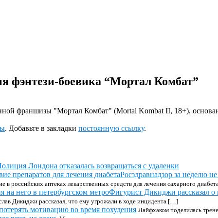
я фэнтези-боевика “Мортал Комбат”
ной франшизы "Мортал Комбат" (Mortal Kombat II, 18+), основа
ры
. Добавьте в закладки
постоянную ссылку
.
олиция Лондона отказалась возвращаться с удаленки
Росздравнадзор за неделю не
ие в российских аптеках лекарственных средств для лечения сахарного диабет
Фигурист Дикиджи рассказал о 
ав Дикиджи рассказал, что ему угрожали в ходе инцидента […]
 потерять мотивацию во время похудения
Лайфхаком поделилась трене