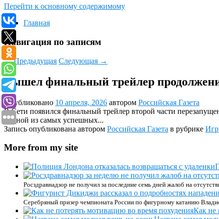
Перейти к основному содержимому
Главная
Навигация по записям
←
Предыдущая
Следующая
→
Вышел финальный трейлер продолжени
Опубликовано
10 апреля, 2026
автором
Российская Газета
В Сети появился финальный трейлер второй части перезапущен
- одной из самых успешных...
Запись опубликована автором
Российская Газета
в рубрике
Иг
More from my site
П
Росздравнадзор не получил за последние семь дней жалоб на отсутств
Серебряный призер чемпионата России по фигурному катанию Владисл
Как не