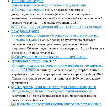
Генная терапия замедлила опасное для жизни
заболевание сердца
Ученые показали, что замена
дисфункционального гена плакофилина-2 может продлить
выживаемость некоторых людей с аритмогенной кардиомиопатией
правого желудочка — редким наследственным […]
Россиян предупредили об опасности частых ночных
походов в туалет
Ночные походы в туалет часто являются
нормой, но могут быть и признаком серьезных проблем со
здоровьем. Об этом предупредил уролог-андролог Артур Богатырев
в беседе с Life. ru. Богатырев […]
Определился состав корзин при жеребьевке группового
этапа ЧМ-2022
В пятницу, 1 апреля, в Дохе (Катар) состоится
жеребьевка группового турнира чемпионата мира по футболу-2022.
Прямая трансляция мероприятия начнется в 19.00 по московскому
времени на […]
Что делать, если вас преследует бывший партнер
Расставание с некогда любимым человеком может стать крайне
болезненным событием.