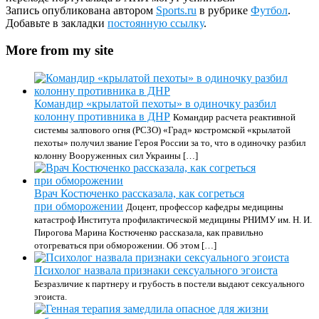
Запись опубликована автором
Sports.ru
в рубрике
Футбол
.
Добавьте в закладки
постоянную ссылку
.
More from my site
Командир «крылатой пехоты» в одиночку разбил
колонну противника в ДНР
Командир расчета реактивной
системы залпового огня (РСЗО) «Град» костромской «крылатой
пехоты» получил звание Героя России за то, что в одиночку разбил
колонну Вооруженных сил Украины […]
Врач Костюченко рассказала, как согреться
при обморожении
Доцент, профессор кафедры медицины
катастроф Института профилактической медицины РНИМУ им. Н. И.
Пирогова Марина Костюченко рассказала, как правильно
отогреваться при обморожении. Об этом […]
Психолог назвала признаки сексуального эгоиста
Безразличие к партнеру и грубость в постели выдают сексуального
эгоиста.