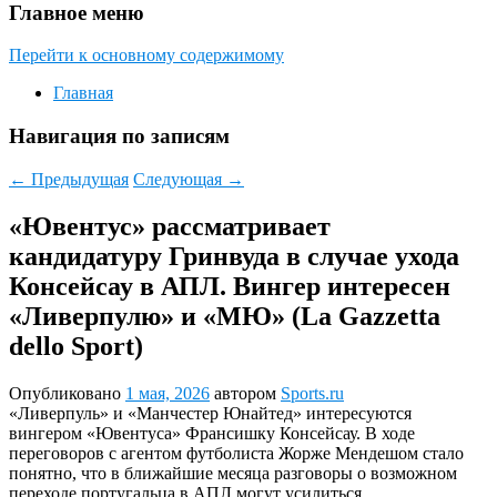
Главное меню
Перейти к основному содержимому
Главная
Навигация по записям
←
Предыдущая
Следующая
→
«Ювентус» рассматривает
кандидатуру Гринвуда в случае ухода
Консейсау в АПЛ. Вингер интересен
«Ливерпулю» и «МЮ» (La Gazzetta
dello Sport)
Опубликовано
1 мая, 2026
автором
Sports.ru
«Ливерпуль» и «Манчестер Юнайтед» интересуются
вингером «Ювентуса» Франсишку Консейсау. В ходе
переговоров с агентом футболиста Жорже Мендешом стало
понятно, что в ближайшие месяца разговоры о возможном
переходе португальца в АПЛ могут усилиться.